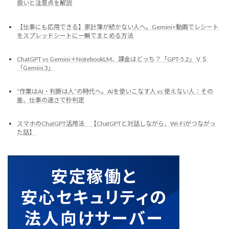
扱いと注意点を解説
【仕事にも応用できる】家計簿が続かない人へ。Gemini×動画でレシート
をスプレッドシートに一瞬でまとめる方法
ChatGPT vs Gemini＋NotebookLM、課金はどっち？「GPT-5.2」ＶＳ
「Gemini 3」
“作業はAI・判断は人”の時代へ。AIを使いこなす人 vs 使えない人：その
差、仕事の速さで秒判定
スマホのChatGPT活用法 【ChatGPTと対話しながら、Wi-Fiがつながっ
た話】