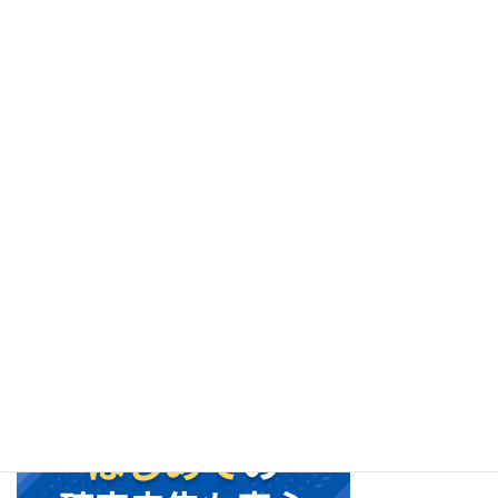
お問い合わせ
プライバシーポリシー
とよだ事務所
Address
静岡県浜松市（旧南区） 自宅事務所
適格請求書登録番号
T1810023930379
月－金: 9:00AM–5:30PM
土、日、祝日休み