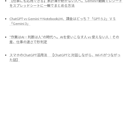
扱いと注意点を解説
【仕事にも応用できる】家計簿が続かない人へ。Gemini×動画でレシート
をスプレッドシートに一瞬でまとめる方法
ChatGPT vs Gemini＋NotebookLM、課金はどっち？「GPT-5.2」ＶＳ
「Gemini 3」
“作業はAI・判断は人”の時代へ。AIを使いこなす人 vs 使えない人：その
差、仕事の速さで秒判定
スマホのChatGPT活用法 【ChatGPTと対話しながら、Wi-Fiがつながっ
た話】